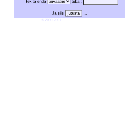
tekita enda
tuba :
Ja siis
...
© 2000-2001
The phpHeaven Team