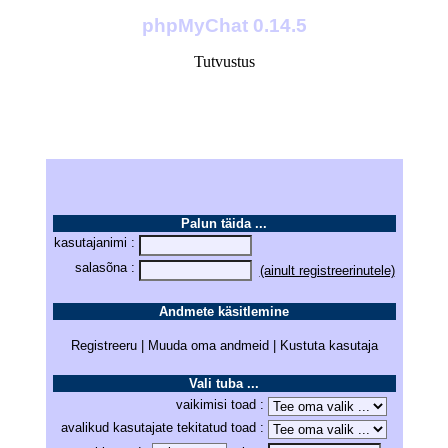
phpMyChat 0.14.5
Tutvustus
Sõnumid kustutatakse peale 96 tundi ja kasutajanimed peale 4 minutit
...
Hetkel on 0 kasutaja jututoas.
Palun täida ...
kasutajanimi :
salasõna :
(ainult registreerinutele)
Andmete käsitlemine
Registreeru | Muuda oma andmeid | Kustuta kasutaja
Vali tuba ...
vaikimisi toad :
avalikud kasutajate tekitatud toad :