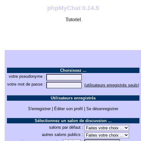
phpMyChat 0.14.5
Tutoriel
Messages et pseudonymes sont respectivement effacés au bout de 96
heures et de 4 minutes ...
Actuellement, il y a 0 utilisateur sur ce serveur.
Choisissez ...
votre pseudonyme :
votre mot de passe :
(utilisateurs enregistrés seuls)
Utilisateurs enregistrés
S'enregistrer | Éditer son profil | Se désenregistrer
Sélectionnez un salon de discussion ...
salons par défaut :
autres salons publics :