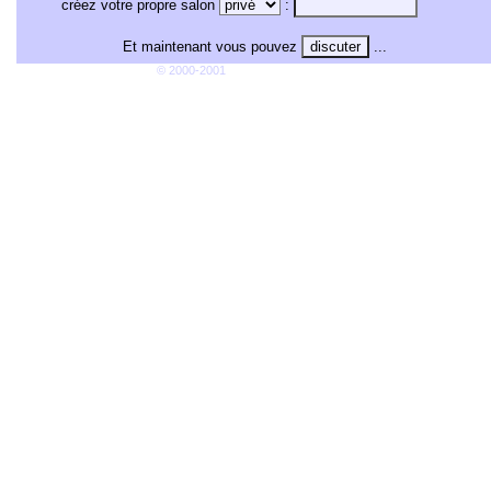
créez votre propre salon
:
Et maintenant vous pouvez
...
© 2000-2001
The phpHeaven Team